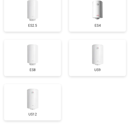
ES2.5
ES4
ES8
US9
US12